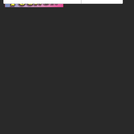
INFOS
SALADE
TOMATES
POGNON
DE MOHAMED
BOUNOUARA
LE MERCREDI 26 MARS
À 20H