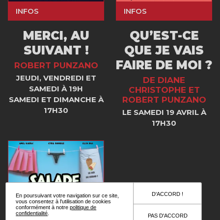
INFOS
INFOS
MERCI, AU
QU’EST-CE
SUIVANT !
QUE JE VAIS
FAIRE DE MOI ?
ROBERT PUNZANO
JEUDI, VENDREDI ET
DE DIANE
SAMEDI À 19H
CHRISTOPHE ET
SAMEDI ET DIMANCHE À
ROBERT PUNZANO
17H30
LE SAMEDI 19 AVRIL À
17H30
D'ACCORD !
En poursuivant votre navigation sur ce site,
vous consentez à l'utilisation de cookies
conformément à notre
politique de
confidentialité
.
PAS D'ACCORD