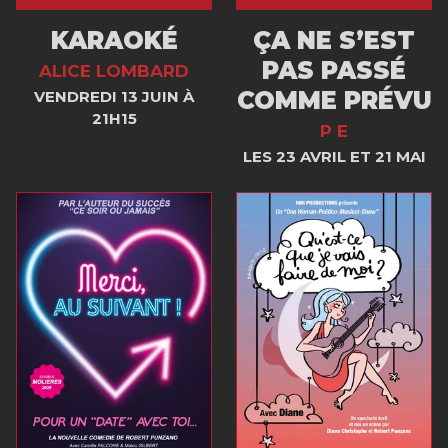
KARAOKÉ
ÇA NE S’EST
PAS PASSÉ
ALICE LOMBARD
COMME PRÉVU
VENDREDI 13 JUIN À
21H15
P E
LES 23 AVRIL ET 21 MAI